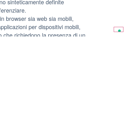
no sinteticamente definite
ferenziare.
n browser sia web sia mobili,
plicazioni per dispositivi mobili,
o che richiedono la presenza di un
mento il termine Cookie è utilizzato
ipo di Strumento di Tracciamento.
trumenti di Tracciamento potrebbero,
restato il consenso, esso può essere
e istruzioni contenute in questo
titi direttamente dal Titolare
a parte”) e Strumenti di
omunemente detti Strumenti di
ecificato all’interno di questo
menti di Tracciamento.