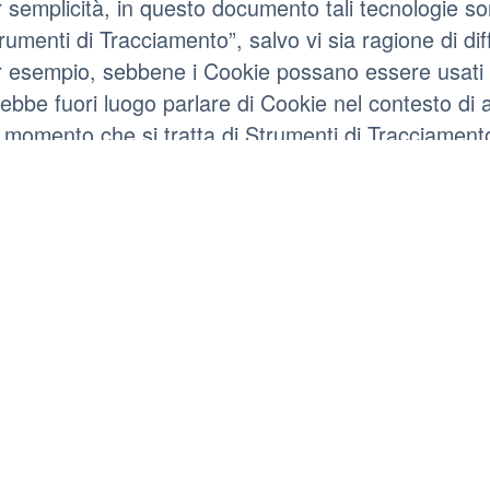
 semplicità, in questo documento tali tecnologie so
rumenti di Tracciamento”, salvo vi sia ragione di dif
 esempio, sebbene i Cookie possano essere usati i
ebbe fuori luogo parlare di Cookie nel contesto di ap
 momento che si tratta di Strumenti di Tracciament
wser. Per questo motivo, all’interno di questo docu
o per indicare in modo specifico quel particolare t
une delle finalità per le quali vengono impiegati S
ltre richiedere il consenso dell’Utente. Se viene p
ocato liberamente in qualsiasi momento seguendo l
cumento.
sto Sito Web utilizza Strumenti di Tracciamento ges
munemente detti Strumenti di Tracciamento “di prim
cciamento che abilitano servizi forniti da terzi (c
cciamento “di terza parte”). Se non diversamente sp
umento, tali terzi hanno accesso ai rispettivi Stru