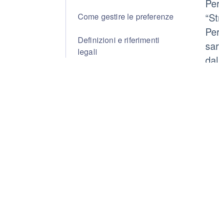
Per
“St
Come gestire le preferenze
Per
Definizioni e riferimenti
sar
legali
dal
bro
sol
Alc
ino
rev
do
Que
(co
Tra
Tra
doc