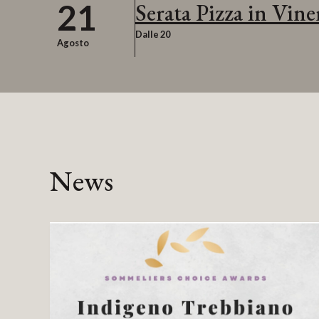
21
Serata Pizza in Vine
Dalle 20
Agosto
News