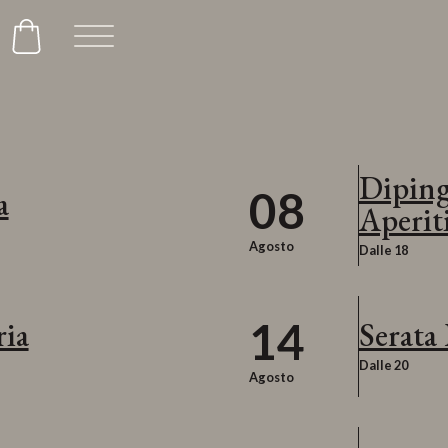
Diping
08
a
Aperit
Agosto
Dalle 18
14
ria
Serata 
Dalle 20
Agosto