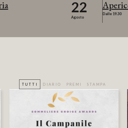
22
ria
Aperic
Dalle 19.30
Agosto
TUTTI
DIARIO
PREMI
STAMPA